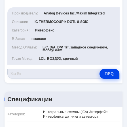
Производитель:
Analog Devices Inc./Maxim Integrated
Описание:
IC THERMOCOUP К DGTL 8-SOIC
Категория:
Интерфейс
В-Запас:
в запасе
Метод Оплаты:
L/C, D/A, D/P, T/T, западное соединение,
MoneyGram
Грузя Метод:
LCL, ВОЗДУХ, срочный
RFQ
Спецификации
Интегральные схемаы (ICs) Интерфейс
Категория:
Интерфейсы датчика и детектора