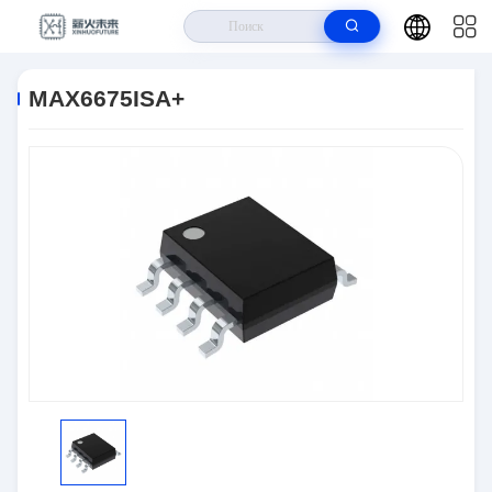
Дом
>
Продукты
>
Интерфейс
>
MAX6675ISA+
MAX6675ISA+