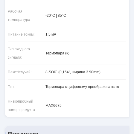
Рабочая
-20°C | 85°C
температура:
Питание током:
1,5 мА
Тип входного
Термопара (k)
сигнала:
Пакет/случай:
8-SOIC (0,154", ширина 3.90mm)
Тип:
Термопара к цифровому преобразователю
Низкопробный
MAX6675
номер продукта:
Введение