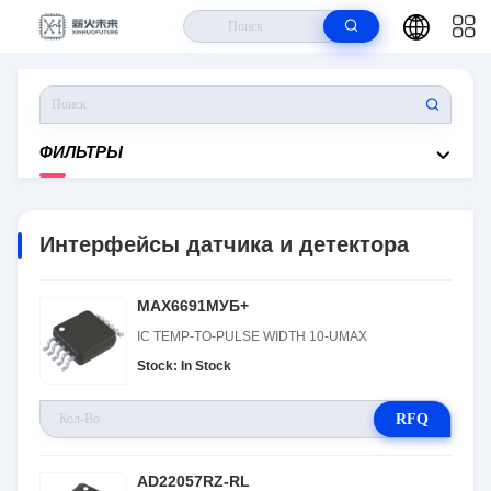
Дом
>
Продукты
>
Интерфейсы Датчика И Детектора
ФИЛЬТРЫ
Интерфейсы датчика и детектора
MAX6691МУБ+
IC TEMP-TO-PULSE WIDTH 10-UMAX
Stock: In Stock
RFQ
AD22057RZ-RL