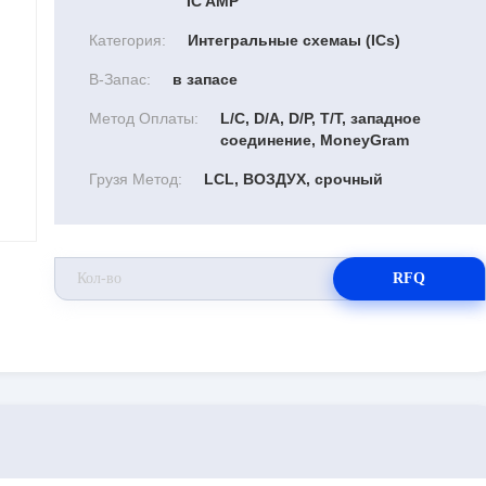
IC AMP
Категория:
Интегральные схемаы (ICs)
В-Запас:
в запасе
Метод Оплаты:
L/C, D/A, D/P, T/T, западное
соединение, MoneyGram
Грузя Метод:
LCL, ВОЗДУХ, срочный
RFQ