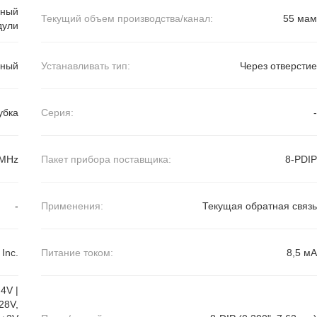
йный
Текущий объем производства/канал:
55 мам
дули
вный
Устанавливать тип:
Через отверстие
убка
Серия:
-
 MHz
Пакет прибора поставщика:
8-PDIP
-
Применения:
Текущая обратная связь
Inc.
Питание током:
8,5 мА
4V |
28V,