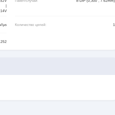
±2V
Пакет/случай:
8-DIP (0,300", 7.62mm)
|
14V
V/µs
Количество цепей:
1
1252