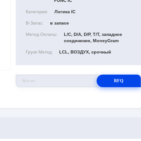
FUNC IC
Категория:
Логика IC
В-Запас:
в запасе
Метод Оплаты:
L/C, D/A, D/P, T/T, западное
соединение, MoneyGram
Грузя Метод:
LCL, ВОЗДУХ, срочный
RFQ