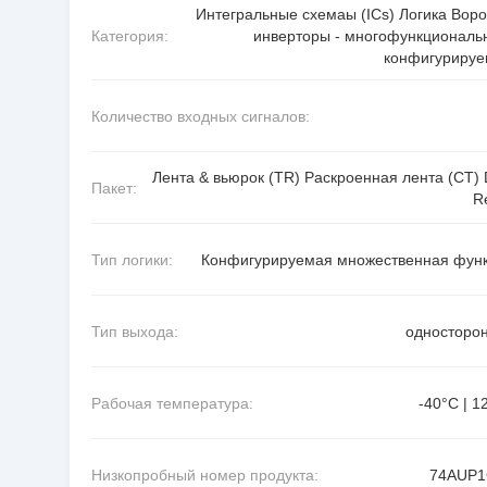
Интегральные схемаы (ICs) Логика Воро
Категория:
инверторы - многофункциональ
конфигуриру
Количество входных сигналов:
Лента & вьюрок (TR) Раскроенная лента (CT) D
Пакет:
R
Тип логики:
Конфигурируемая множественная фун
Тип выхода:
односторо
Рабочая температура:
-40°C | 1
Низкопробный номер продукта:
74AUP1