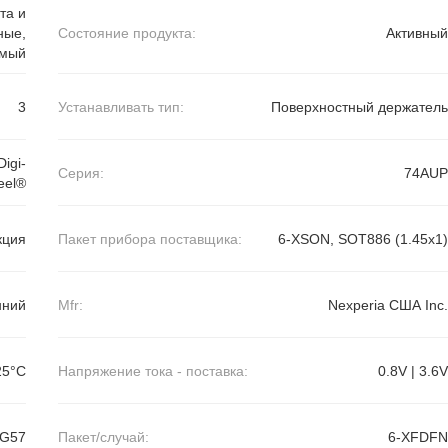
та и
ные,
Состояние продукта:
Активный
емый
3
Устанавливать тип:
Поверхностный держатель
igi-
Серия:
74AUP
eel®
кция
Пакет прибора поставщика:
6-XSON, SOT886 (1.45x1)
нний
Mfr:
Nexperia США Inc.
25°C
Напряжение тока - поставка:
0.8V | 3.6V
G57
Пакет/случай:
6-XFDFN