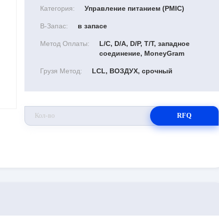
Категория:
Управление питанием (PMIC)
В-Запас:
в запасе
Метод Оплаты:
L/C, D/A, D/P, T/T, западное
соединение, MoneyGram
Грузя Метод:
LCL, ВОЗДУХ, срочный
RFQ