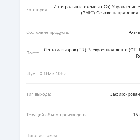
Интегральные схемаы (ICs) Управление 
Категория:
(PMIC) Ссылка напряжения 
Состояние продукта:
Акти
Лента & вьюрок (TR) Раскроенная лента (CT) D
Пакет:
R
Шум - 0.1Hz к 10Hz:
Тип выхода:
Зафиксирова
Текущий объем производства:
15
Питание током: