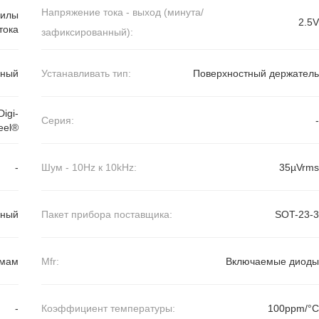
Напряжение тока - выход (минута/
силы
2.5V
тока
зафиксированный):
вный
Устанавливать тип:
Поверхностный держатель
igi-
Серия:
-
eel®
-
Шум - 10Hz к 10kHz:
35µVrms
нный
Пакет прибора поставщика:
SOT-23-3
 мам
Mfr:
Включаемые диоды
-
Коэффициент температуры:
100ppm/°C