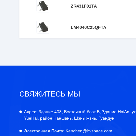
ZR431F01TA
LM4040C25QFTA
СВЯЖИТЕСЬ МЫ
Адрес:
Здание 408, Восточный блок B, Здание HaiAn, у
YueHai, район Наншань, Шэньчжэнь, Гуандун
Электронная Почта:
Kenchen@ic-space.com