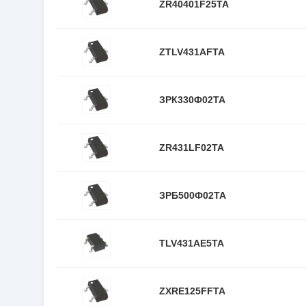
ZR40401F25TA
ZTLV431AFTA
ЗРК330Ф02ТА
ZR431LF02TA
ЗРБ500Ф02ТА
TLV431AE5TA
ZXRE125FFTA