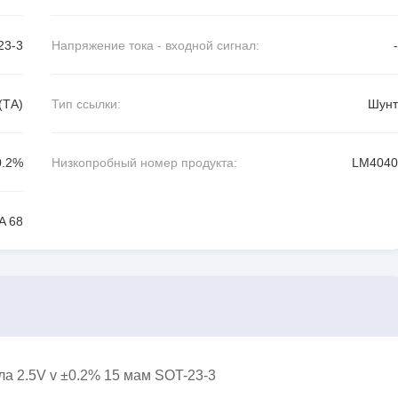
23-3
Напряжение тока - входной сигнал:
-
(ТА)
Тип ссылки:
Шунт
0.2%
Низкопробный номер продукта:
LM4040
A 68
а 2.5V v ±0.2% 15 мам SOT-23-3