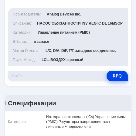
Производитель:
Analog Devices Inc.
Описание:
НАСОС ОБЯЗАННОСТИ INV REG IC DL 16MSOP
Категория:
Управление питанием (PMIC)
В-Запас:
в запасе
Метод Оплаты:
L/C, D/A, D/P, T/T, западное соединение,
Грузя Метод:
LCL, ВОЗДУХ, срочный
RFQ
Спецификации
Интегральные схемаы (ICs) Управление силы
Категория:
(PMIC) Регуляторы напряжения тока -
линейные + переключени