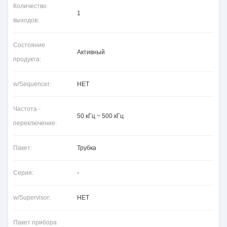
Количество
1
выходов:
Состояние
Активный
продукта:
w/Sequencer:
НЕТ
Частота -
50 кГц ~ 500 кГц
переключение:
Пакет:
Трубка
Серия:
-
w/Supervisor:
НЕТ
Пакет прибора