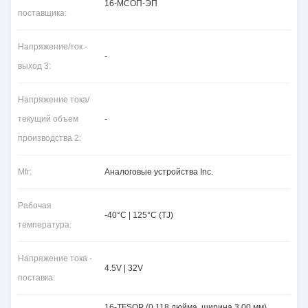
16-МСОП-ЭП
поставщика:
Напряжение/ток -
-
выход 3:
Напряжение тока/
текущий объем
-
производства 2:
Mfr:
Аналоговые устройства Inc.
Рабочая
-40°C | 125°C (TJ)
температура:
Напряжение тока -
4.5V | 32V
поставка:
16-TFSOP (0,118 дюйма, ширина 3,00 мм),