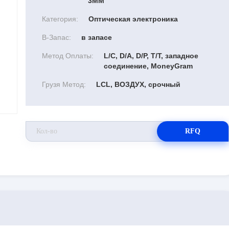
3MM
Категория:
Оптическая электроника
В-Запас:
в запасе
Метод Оплаты:
L/C, D/A, D/P, T/T, западное
соединение, MoneyGram
Грузя Метод:
LCL, ВОЗДУХ, срочный
RFQ