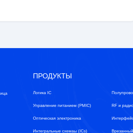
ПРОДУКТЫ
Логика IC
Полупрово
лица
Управление питанием (PMIC)
RF и ради
Оптическая электроника
Интерфей
Интегральные схемаы (ICs)
Врезанны