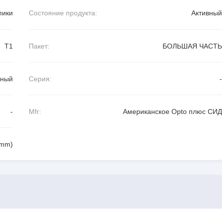
пики
Состояние продукта:
Активный
T1
Пакет:
БОЛЬШАЯ ЧАСТЬ
рный
Серия:
-
-
Mfr:
Американское Opto плюс СИД
0mm)