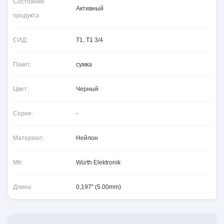
Состояние
Активный
продукта:
СИД:
T1, T1 3/4
Пакет:
сумка
Цвет:
Черный
Серия:
-
Материал:
Нейлон
Mfr:
Würth Elektronik
Длина:
0,197" (5.00mm)