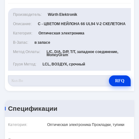
Производитель:
Würth Elektronik
Описание:
С - ЦВЕТОМ НЕЙЛОНА 66 UL94 V-2 СКЕЛЕТОНА
Категория:
Оптическая электроника
В-Запас:
в запасе
Метод Оплаты:
L/C, D/A, D/P, T/T, западное соединение,
MoneyGram
Грузя Метод:
LCL, ВОЗДУХ, срочный
RFQ
Спецификации
Категория:
Оптическая электроника Прокладки, тупики