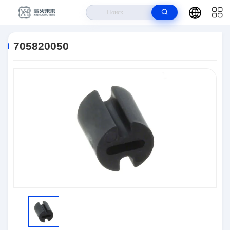
Дом
>
Продукты
>
Оптическая Электроника
>
705820050
705820050