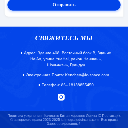
Отправить
СВЯЖИТЕСЬ МЫ
Адрес:
Здание 408, Восточный блок B, Здание
HaiAn, улица YueHai, район Наншань,
Шэньчжэнь, Гуандун
Электронная Почта:
Kenchen@ic-space.com
Телефон:
86--18138855450
Политика уединения |
Качество Китая хорошее Логика IC Поставщик.
© авторского права 2023-2025 ic-integratedcircuits.com . Все права
Зарезервированный.