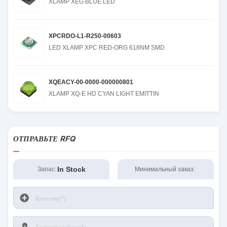
XLAMP XEG BLUE LED
XPCRDO-L1-R250-00603
LED XLAMP XPC RED-ORG 618NM SMD
XQEACY-00-0000-000000801
XLAMP XQ-E HD CYAN LIGHT EMITTIN
ОТПРАВЬТЕ RFQ
In Stock
Запас:
Минимальный заказ: