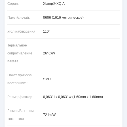
Серия:
Xlamp® XQ-A
Пакет/случай:
0606 (1616 метрическое)
Угол наблюдения:
110°
Термальное
сопротивление
26°C/W
пакета:
Пакет прибора
SMD
поставщика:
Размер/размер:
0,063" l x 0,063" w (1.60mm x 1.60mm)
Люмен/Ватт при
72 lm/W
токе - тест: