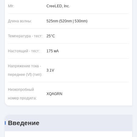
Mfr:
CreeLED, Inc.
Длина волны:
525nm (520nm | 530nm)
Температура - тест:
25°C
Настоящий - тест:
175 мА
Напряжение тока -
3.1V
переднее (Vf) (тип):
Низкопробный
XQAGRN
номер продукта:
Введение