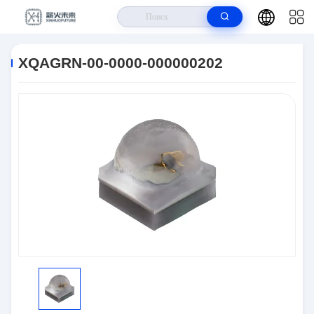
Дом
>
Продукты
>
Оптическая Электроника
>
XQAGRN-00-0000-
000000202
XQAGRN-00-0000-000000202