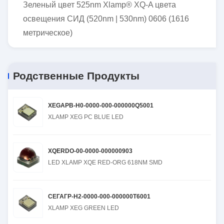
Зеленый цвет 525nm Xlamp® XQ-A цвета
освещения СИД (520nm | 530nm) 0606 (1616
метрическое)
Родственные Продукты
XEGAPB-H0-0000-000-000000Q5001
XLAMP XEG PC BLUE LED
XQERDO-00-0000-000000903
LED XLAMP XQE RED-ORG 618NM SMD
СЕГАГР-H2-0000-000-000000T6001
XLAMP XEG GREEN LED