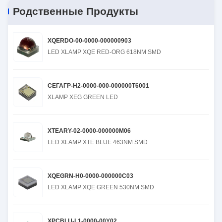
Родственные Продукты
XQERDO-00-0000-000000903
LED XLAMP XQE RED-ORG 618NM SMD
СЕГАГР-H2-0000-000-000000T6001
XLAMP XEG GREEN LED
XTEARY-02-0000-000000M06
LED XLAMP XTE BLUE 463NM SMD
XQEGRN-H0-0000-000000C03
LED XLAMP XQE GREEN 530NM SMD
XPCBLU-L1-0000-00Y02