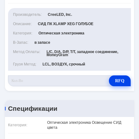
Производитель:
CreeLED, Inc.
Описание:
СИД ПК XLAMP XEG ГОЛУБОЕ
Категория:
Оптическая электроника
В-Запас:
в запасе
Метод Оплаты:
L/C, D/A, D/P, T/T, западное соединение,
MoneyGram
Грузя Метод:
LCL, ВОЗДУХ, срочный
RFQ
Спецификации
Оптическая электроника Освещение СИД
Категория:
цвета