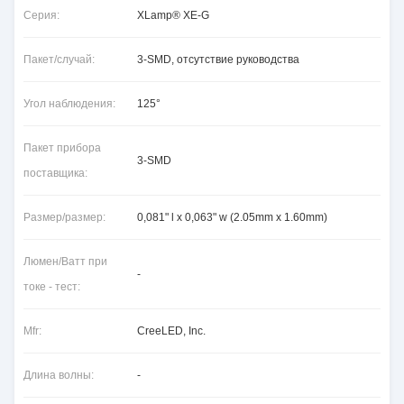
Серия:
XLamp® XE-G
Пакет/случай:
3-SMD, отсутствие руководства
Угол наблюдения:
125°
Пакет прибора
3-SMD
поставщика:
Размер/размер:
0,081" l x 0,063" w (2.05mm x 1.60mm)
Люмен/Ватт при
-
токе - тест:
Mfr:
CreeLED, Inc.
Длина волны:
-